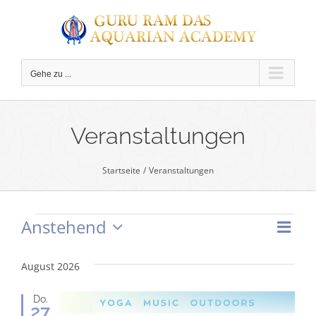
Zum
Inhalt
springen
Gehe zu ...
C
Veranstaltungen
Startseite
Veranstaltungen
Anstehend
Ver
Veranstaltungen
Ans
Liste
Datum
Ans
wählen.
Nav
August 2026
Nav
Do.
27