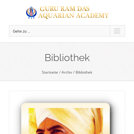
Zum
Inhalt
springen
Gehe zu ...
C
Bibliothek
Startseite
Archiv
Bibliothek