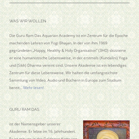
WAS WIR WOLLEN
Die Guru Ram Das Aquarian Academy ist ein Zentrum für die Epoche
machenden Lehren von Yogi Bhajan. In der von ihm 1969
gegründeten „Happy, Healthy & Holy Organisation” (3HO) skizzierte
er eine humanistische Lebensweise, in der erstmals (Kundalini) Yoga
und (Sikh) Dharma vereint sind. Unsere Akademie ist ein lebendiges
Zentrum für diese Lebensweise. Wir halten die umfangreichste
Sammlung von Video, Audio und Büchern in Europa zum Studium
bereit…
Mehr lesen!
GURU RAM DAS
ist der Namensgeber unserer
Akademie. Er lebte im 16. Jahrhundert.
Er ist mit uns in der Goldenen Kette von