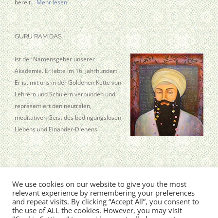
bereit…
Mehr lesen!
GURU RAM DAS
ist der Namensgeber unserer
Akademie. Er lebte im 16. Jahrhundert.
Er ist mit uns in der Goldenen Kette von
Lehrern und Schülern verbunden und
repräsentiert den neutralen,
meditativen Geist des bedingungslosen
Liebens und Einander-Dienens.
We use cookies on our website to give you the most
Guru Ram Das Aquarian Academy · Kleine Wallstr. 7 · 19258 Boizenburg
relevant experience by remembering your preferences
© Copyright
2026, Sat Hari Singh Khalsa
and repeat visits. By clicking “Accept All”, you consent to
the use of ALL the cookies. However, you may visit