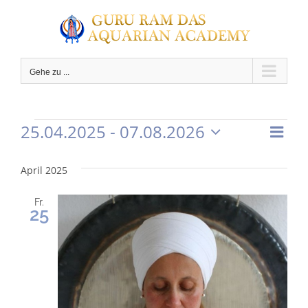
Zum
Inhalt
springen
Gehe zu ...
C
25.04.2025
 - 
07.08.2026
Ver
Veranstaltungen
Ans
Liste
Datum
Ans
wählen.
Nav
April 2025
Nav
Fr.
25