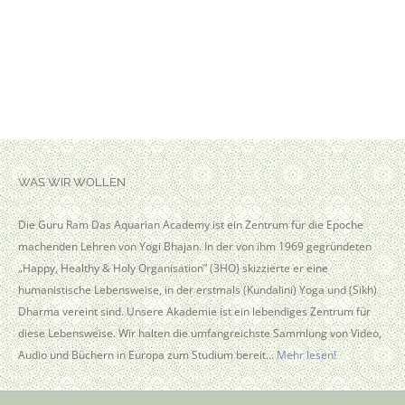
WAS WIR WOLLEN
Die Guru Ram Das Aquarian Academy ist ein Zentrum für die Epoche
machenden Lehren von Yogi Bhajan. In der von ihm 1969 gegründeten
„Happy, Healthy & Holy Organisation” (3HO) skizzierte er eine
humanistische Lebensweise, in der erstmals (Kundalini) Yoga und (Sikh)
Dharma vereint sind. Unsere Akademie ist ein lebendiges Zentrum für
diese Lebensweise. Wir halten die umfangreichste Sammlung von Video,
Audio und Büchern in Europa zum Studium bereit…
Mehr lesen!