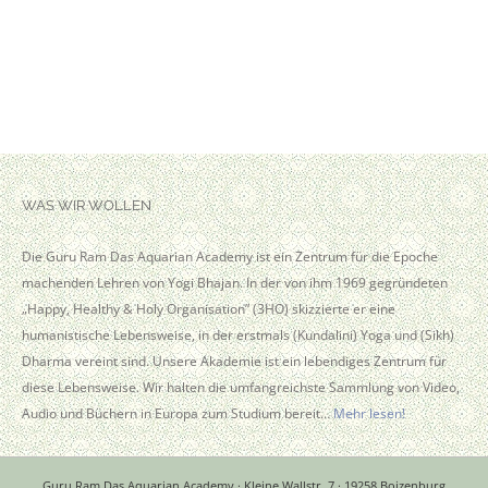
WAS WIR WOLLEN
Die Guru Ram Das Aquarian Academy ist ein Zentrum für die Epoche
machenden Lehren von Yogi Bhajan. In der von ihm 1969 gegründeten
„Happy, Healthy & Holy Organisation” (3HO) skizzierte er eine
humanistische Lebensweise, in der erstmals (Kundalini) Yoga und (Sikh)
Dharma vereint sind. Unsere Akademie ist ein lebendiges Zentrum für
diese Lebensweise. Wir halten die umfangreichste Sammlung von Video,
Audio und Büchern in Europa zum Studium bereit…
Mehr lesen!
Guru Ram Das Aquarian Academy · Kleine Wallstr. 7 · 19258 Boizenburg