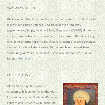
WAS WIR WOLLEN
Die Guru Ram Das Aquarian Academy ist ein Zentrum für die Epoche
machenden Lehren von Yogi Bhajan. In der von ihm 1969
gegründeten „Happy, Healthy & Holy Organisation” (3HO) skizzierte
er eine humanistische Lebensweise, in der erstmals (Kundalini) Yoga
und (Sikh) Dharma vereint sind. Unsere Akademie ist ein lebendiges
Zentrum für diese Lebensweise. Wir halten die umfangreichste
Sammlung von Video, Audio und Büchern in Europa zum Studium
bereit…
Mehr lesen!
GURU RAM DAS
ist der Namensgeber unserer
Akademie. Er lebte im 16. Jahrhundert.
Er ist mit uns in der Goldenen Kette von
Lehrern und Schülern verbunden und