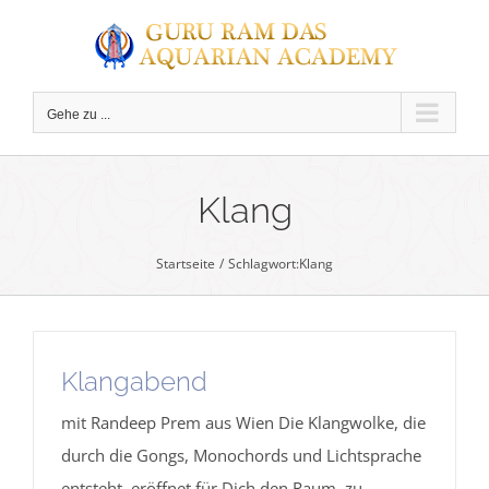
Zum
Inhalt
springen
Gehe zu ...
C
Klang
Startseite
Schlagwort:
Klang
Klangabend
mit Randeep Prem aus Wien Die Klangwolke, die
durch die Gongs, Monochords und Lichtsprache
entsteht, eröffnet für Dich den Raum, zu