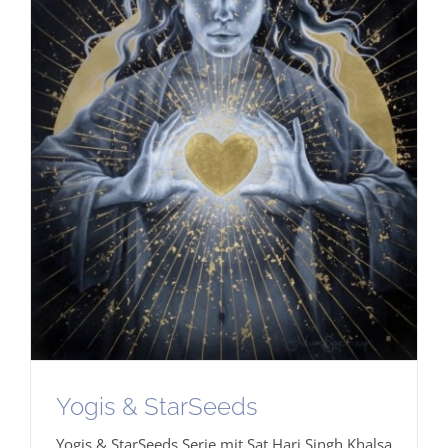
Yogis & StarSeeds
Yogis & StarSeeds Serie mit Sat Hari Singh Khalsa