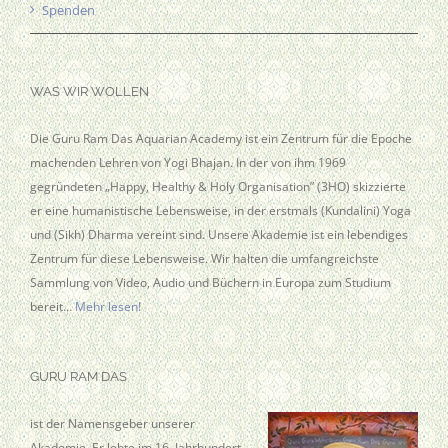
Spenden
WAS WIR WOLLEN
Die Guru Ram Das Aquarian Academy ist ein Zentrum für die Epoche
machenden Lehren von Yogi Bhajan. In der von ihm 1969
gegründeten „Happy, Healthy & Holy Organisation” (3HO) skizzierte
er eine humanistische Lebensweise, in der erstmals (Kundalini) Yoga
und (Sikh) Dharma vereint sind. Unsere Akademie ist ein lebendiges
Zentrum für diese Lebensweise. Wir halten die umfangreichste
Sammlung von Video, Audio und Büchern in Europa zum Studium
bereit…
Mehr lesen!
GURU RAM DAS
ist der Namensgeber unserer
Akademie. Er lebte im 16. Jahrhundert.