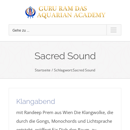
Zum
Inhalt
springen
Gehe zu ...
Sacred Sound
Startseite
Schlagwort:
Sacred Sound
C
Klangabend
mit Randeep Prem aus Wien Die Klangwolke, die
durch die Gongs, Monochords und Lichtsprache
entsteht, eröffnet für Dich den Raum, zu