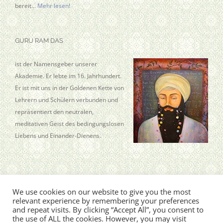
bereit…
Mehr lesen!
GURU RAM DAS
ist der Namensgeber unserer
Akademie. Er lebte im 16. Jahrhundert.
Er ist mit uns in der Goldenen Kette von
Lehrern und Schülern verbunden und
repräsentiert den neutralen,
meditativen Geist des bedingungslosen
Liebens und Einander-Dienens.
We use cookies on our website to give you the most
Guru Ram Das Aquarian Academy · Kleine Wallstr. 7 · 19258 Boizenburg
relevant experience by remembering your preferences
© Copyright
2026, Sat Hari Singh Khalsa
and repeat visits. By clicking “Accept All”, you consent to
the use of ALL the cookies. However, you may visit