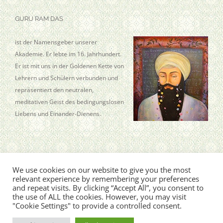
GURU RAM DAS
ist der Namensgeber unserer
Akademie. Er lebte im 16. Jahrhundert.
Er ist mit uns in der Goldenen Kette von
Lehrern und Schülern verbunden und
repräsentiert den neutralen,
meditativen Geist des bedingungslosen
Liebens und Einander-Dienens.
We use cookies on our website to give you the most
Guru Ram Das Aquarian Academy · Kleine Wallstr. 7 · 19258 Boizenburg
relevant experience by remembering your preferences
© Copyright
2026, Sat Hari Singh Khalsa
and repeat visits. By clicking “Accept All”, you consent to
the use of ALL the cookies. However, you may visit
"Cookie Settings" to provide a controlled consent.