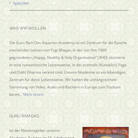
Spenden
WAS WIR WOLLEN
Die Guru Ram Das Aquarian Academy ist ein Zentrum für die Epoche
machenden Lehren von Yogi Bhajan. In der von ihm 1969
gegründeten „Happy, Healthy & Holy Organisation” (3HO) skizzierte
er eine humanistische Lebensweise, in der erstmals (Kundalini) Yoga
und (Sikh) Dharma vereint sind. Unsere Akademie ist ein lebendiges
Zentrum für diese Lebensweise. Wir halten die umfangreichste
Sammlung von Video, Audio und Büchern in Europa zum Studium
bereit…
Mehr lesen!
GURU RAM DAS
ist der Namensgeber unserer
Akademie. Er lebte im 16. Jahrhundert.