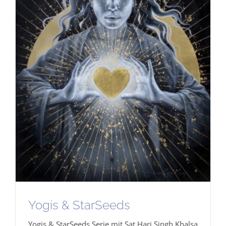
Yogis & StarSeeds
Yogis & StarSeeds Serie mit Sat Hari Singh Khalsa