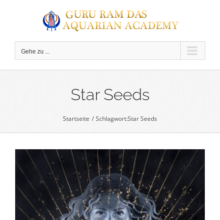
Zum
Inhalt
springen
Gehe zu ...
C
Star Seeds
Startseite
Schlagwort:
Star Seeds