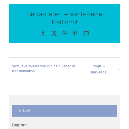
Beitrag teilen — wähle deine
Plattform!
Facebook
X
WhatsApp
Pinterest
E-
Mail
Next Level Wassermann für ein Leben in
Yogis &
Transformation
StarSeeds
Details
Beginn: