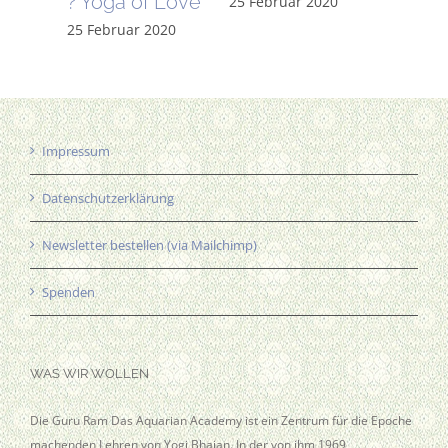
? Yoga of Love
des
25 Februar 2020
Wass
20
25 Februar 2020
Zeital
20 Okto
Impressum
Datenschutzerklärung
Newsletter bestellen (via Mailchimp)
Spenden
WAS WIR WOLLEN
Die Guru Ram Das Aquarian Academy ist ein Zentrum für die Epoche
machenden Lehren von Yogi Bhajan. In der von ihm 1969