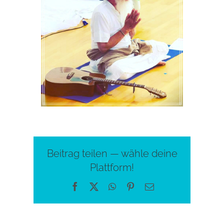
Beitrag teilen — wähle deine
Plattform!
Facebook
X
WhatsApp
Pinterest
E-
Mail