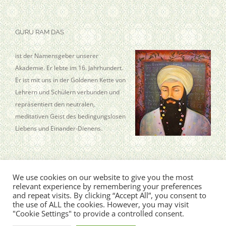
GURU RAM DAS
ist der Namensgeber unserer
Akademie. Er lebte im 16. Jahrhundert.
Er ist mit uns in der Goldenen Kette von
Lehrern und Schülern verbunden und
repräsentiert den neutralen,
meditativen Geist des bedingungslosen
Liebens und Einander-Dienens.
We use cookies on our website to give you the most
relevant experience by remembering your preferences
Guru Ram Das Aquarian Academy · Kleine Wallstr. 7 · 19258 Boizenburg
and repeat visits. By clicking “Accept All”, you consent to
© Copyright
2026, Sat Hari Singh Khalsa
the use of ALL the cookies. However, you may visit
"Cookie Settings" to provide a controlled consent.